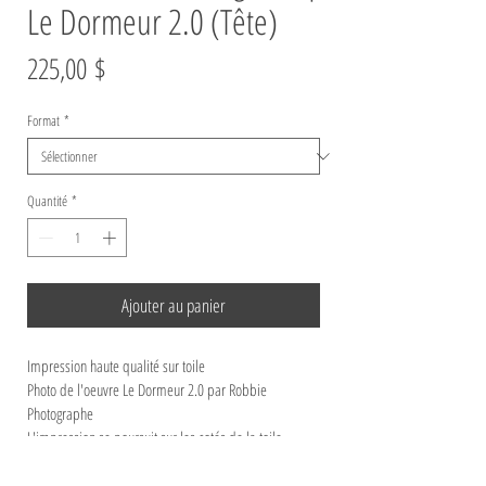
Le Dormeur 2.0 (Tête)
Prix
225,00 $
Format
*
Quantité
*
Ajouter au panier
Impression haute qualité sur toile
Photo de l'oeuvre Le Dormeur 2.0 par Robbie 
Photographe
L'impression se poursuit sur les cotés de la toile
Épaisseur galerie 1,5 pouce
Certificat d'authenticité et fiche descriptive de l'oeuvre 