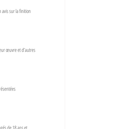
vis sur la finition 
 leur œuvre et d’autres 
résentées 
gés de 18 ans et 