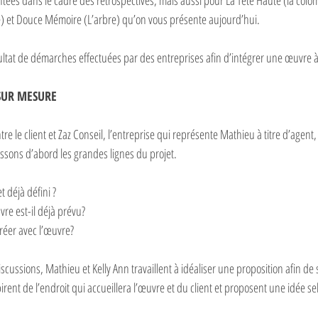
es dans le cadre des rétrospectives, mais aussi pour La Tête Haute (la colom
re) et Douce Mémoire (L’arbre) qu’on vous présente aujourd’hui.
ltat de démarches effectuées par des entreprises afin d’intégrer une œuvre à
SUR MESURE
tre le client et Zaz Conseil, l’entreprise qui représente Mathieu à titre d’agent
ssons d’abord les grandes lignes du projet. 
t déjà défini ?
vre est-il déjà prévu?
réer avec l’œuvre?
iscussions, Mathieu et Kelly Ann travaillent à idéaliser une proposition afin de 
pirent de l’endroit qui accueillera l’œuvre et du client et proposent une idée se