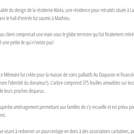
able du design de la résidente Alizéa, une résidence pour retraités située à La 
ns le hall d’entrée fut soumis à Mathieu. 
u client comprenait une main sous le globe terrestre qui fut finalement retirée 
 une petite ile qui n’existe pas! 
ce Mémoire fut créée pour la maison de soins palliatifs Au Diapason et financ
 l’identité du donateur!). L’arbre comprend 375 feuilles amovibles sur lesqu
de leurs proches disparus. 
superbe aménagement permettant aux familles de s’y recueillir et est prévu pou
ent.
que visant à redonner un pourcentage en dons à des associations caritatives, 