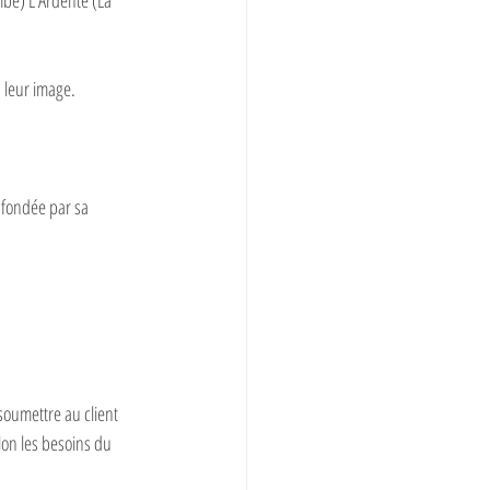
be) L’Ardente (La 
 leur image. 
, fondée par sa 
soumettre au client 
lon les besoins du 