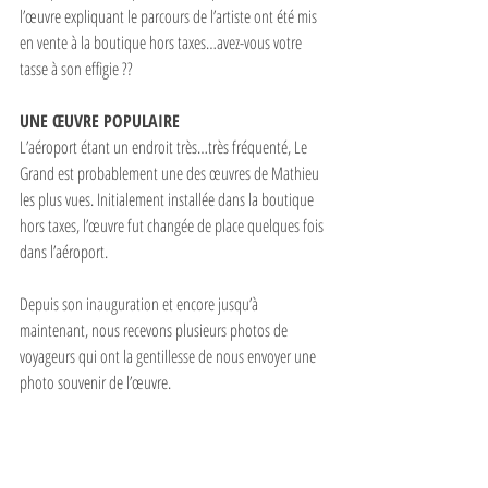
l’œuvre expliquant le parcours de l’artiste ont été mis 
en vente à la boutique hors taxes…avez-vous votre 
tasse à son effigie ??
UNE ŒUVRE POPULAIRE
L’aéroport étant un endroit très…très fréquenté, Le 
Grand est probablement une des œuvres de Mathieu 
les plus vues. Initialement installée dans la boutique 
hors taxes, l’œuvre fut changée de place quelques fois 
dans l’aéroport. 
Depuis son inauguration et encore jusqu’à 
maintenant, nous recevons plusieurs photos de 
voyageurs qui ont la gentillesse de nous envoyer une 
photo souvenir de l’œuvre.
C’est fou de penser que Le Grand fait partie de 
l’environnement de l’aéroport et est admiré par des 
milliers de personnes chaque année!