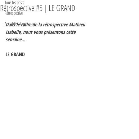
Tous les posts
Rétrospective #5 | LE GRAND
Rétrospective
Actualités et opinions
Dans le cadre de la rétrospective Mathieu 
Isabelle, nous vous présentons cette 
semaine...
LE GRAND